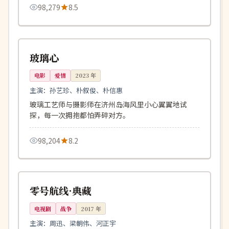
98,279
8.5
116分钟
高分
韩国
玻璃心
电影
爱情
2023
年
主演：
孙艺珍、朴叙俊、朴信惠
玻璃工艺师与摄影师在济州岛海风里小心翼翼地试
探，每一次拥抱都怕弄碎对方。
98,204
8.2
117分钟
杜比
美国
零号航线·典藏
电视剧
战争
2017
年
主演：
周迅、梁朝伟、河正宇