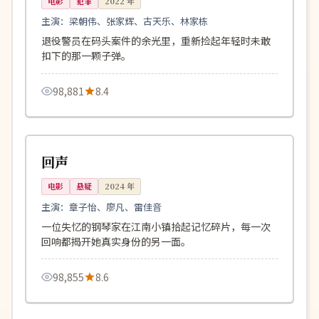
电影
犯罪
2022
年
主演：
梁朝伟、张家辉、古天乐、林家栋
退役警员在码头案件的余光里，重新捡起年轻时未敢
扣下的那一颗子弹。
98,881
8.4
108分钟
院线
中国
回声
电影
悬疑
2024
年
主演：
章子怡、廖凡、雷佳音
一位失忆的钢琴家在江南小镇拾起记忆碎片，每一次
回响都揭开她真实身份的另一面。
98,855
8.6
118分钟
完结