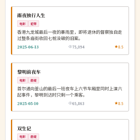
独播
NEW
中国
雨夜独行人生
电影
犯罪
香港九龙城最后一夜的暴雨里，即将退休的督察独自走
过整条庙街收回七桩没破的旧案。
2025-06-13
75,094
8.5
连载中
NEW
韩国
黎明前夜车
电影
悬疑
首尔通向釜山的最后一班夜车上六节车厢里同时上演六
起事件，黎明到达时只剩一个乘客。
2025-05-10
65,863
8.5
4K
NEW
中国
双生记
电影
悬疑