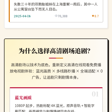
失散三十年的双胞胎姐妹在上海重聚一周后，其中一人
从公寓窗台坠下而无人目击。
2025-04-18
70,388
8.7
为什么选择
高清剧场
追剧？
高清剧场
以技术为底色，重新定义
高清在线观看免费播
放电视剧
体验：蓝光画质 × 多线路秒播 × 全端适配 × 0
广告，让追剧只剩剧情本身。
蓝光画质
1080P 起步，热剧标配 4K 蓝光，原声音轨 + 智能字
幕匹配，画面细节与剧情情绪同步在线。