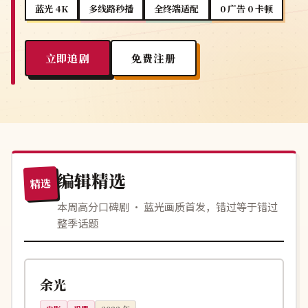
蓝光 4K
多线路秒播
全终端适配
0 广告 0 卡顿
立即追剧
免费注册
编辑精选
精选
本周高分口碑剧 · 蓝光画质首发，错过等于错过
整季话题
124分钟
独播
中国
余光