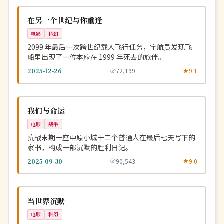
NEW
美国
在另一个世纪与你重逢
电影
科幻
2099 年最后一次跨世纪载人飞行任务，宇航员发现飞
船里出现了一位本应在 1999 年死去的旅伴。
2025-12-26
72,199
9.1
连载中
NEW
中国
我们与命运
电影
战争
抗战末期一座中原小城十二个普通人在最后七天写下的
家书，构成一部沉默的胜利日记。
2025-09-30
90,543
9.0
热播
NEW
英国
当世界沉默
电影
科幻