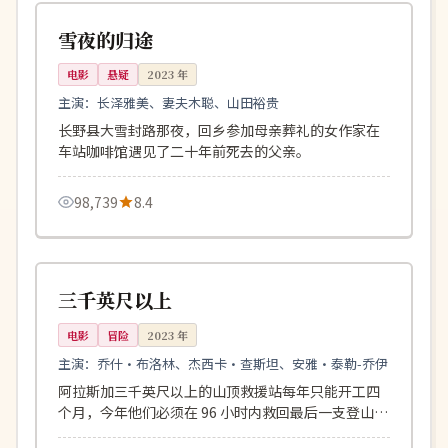
日本
雪夜的归途
电影
悬疑
2023
年
主演：
长泽雅美、妻夫木聪、山田裕贵
长野县大雪封路那夜，回乡参加母亲葬礼的女作家在
车站咖啡馆遇见了二十年前死去的父亲。
98,739
8.4
131分钟
完结
美国
三千英尺以上
电影
冒险
2023
年
主演：
乔什·布洛林、杰西卡·查斯坦、安雅·泰勒-乔伊
阿拉斯加三千英尺以上的山顶救援站每年只能开工四
个月，今年他们必须在 96 小时内救回最后一支登山
队。