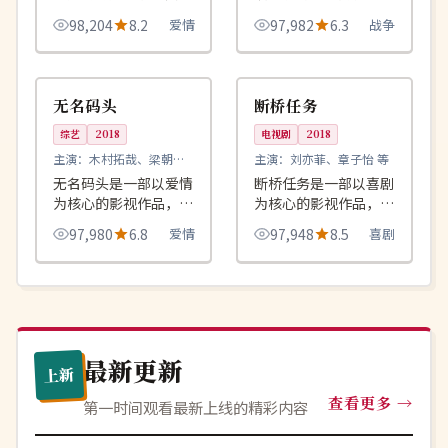
地试探，每一次拥抱都
品，围绕危机、反转与
98,204
8.2
爱情
97,982
6.3
战争
怕弄碎对方。
人物成长展开，整体节
奏紧凑，值得推荐观
99:04
99:50
热播
完结
看。
韩国
英国
无名码头
断桥任务
综艺
2018
电视剧
2018
主演：
木村拓哉、梁朝伟
主演：
刘亦菲、章子怡 等
等
无名码头是一部以爱情
断桥任务是一部以喜剧
为核心的影视作品，围
为核心的影视作品，围
绕危机、反转与人物成
绕危机、反转与人物成
97,980
6.8
爱情
97,948
8.5
喜剧
长展开，整体节奏紧
长展开，整体节奏紧
凑，值得推荐观看。
凑，值得推荐观看。
最新更新
上新
查看更多
第一时间观看最新上线的精彩内容
4K