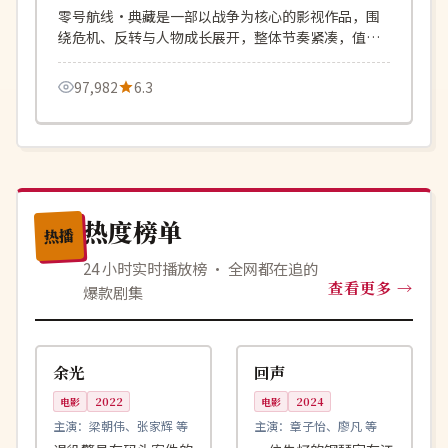
零号航线·典藏是一部以战争为核心的影视作品，围
绕危机、反转与人物成长展开，整体节奏紧凑，值得
推荐观看。
97,982
6.3
热度榜单
热播
24 小时实时播放榜 · 全网都在追的
查看更多
爆款剧集
99:34
99:17
独播
院线
中国
中国
余光
回声
电影
2022
电影
2024
主演：
梁朝伟、张家辉 等
主演：
章子怡、廖凡 等