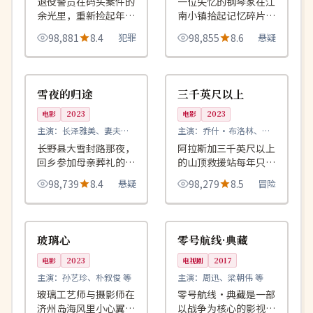
退役警员在码头案件的
一位失忆的钢琴家在江
余光里，重新捡起年轻
南小镇拾起记忆碎片，
时未敢扣下的那一颗子
每一次回响都揭开她真
98,881
8.4
犯罪
98,855
8.6
悬疑
弹。
实身份的另一面。
99:17
99:40
完结
完结
日本
美国
雪夜的归途
三千英尺以上
电影
2023
电影
2023
主演：
长泽雅美、妻夫木
主演：
乔什·布洛林、杰
聪 等
西卡·查斯坦 等
长野县大雪封路那夜，
阿拉斯加三千英尺以上
回乡参加母亲葬礼的女
的山顶救援站每年只能
作家在车站咖啡馆遇见
开工四个月，今年他们
98,739
8.4
悬疑
98,279
8.5
冒险
了二十年前死去的父
必须在 96 小时内救回
亲。
最后一支登山队。
99:41
99:27
高分
杜比
韩国
美国
玻璃心
零号航线·典藏
电影
2023
电视剧
2017
主演：
孙艺珍、朴叙俊 等
主演：
周迅、梁朝伟 等
玻璃工艺师与摄影师在
零号航线·典藏是一部
济州岛海风里小心翼翼
以战争为核心的影视作