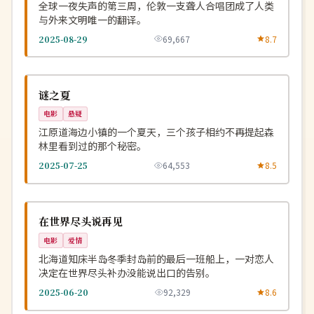
全球一夜失声的第三周，伦敦一支聋人合唱团成了人类
与外来文明唯一的翻译。
2025-08-29
69,667
8.7
独播
NEW
韩国
谜之夏
电影
悬疑
江原道海边小镇的一个夏天，三个孩子相约不再提起森
林里看到过的那个秘密。
2025-07-25
64,553
8.5
完结
NEW
日本
在世界尽头说再见
电影
爱情
北海道知床半岛冬季封岛前的最后一班船上，一对恋人
决定在世界尽头补办没能说出口的告别。
2025-06-20
92,329
8.6